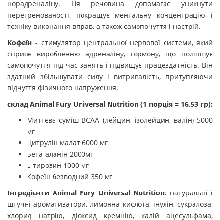
норадреналіну. Ця речовина допомагає уникнути
перетренованості, покращує ментальну концентрацію і
техніку виконання вправ, а також самопочуття і настрій.
Кофеїн
- стимулятор центральної нервової системи, який
сприяє виробленню адреналіну, гормону, що поліпшує
самопочуття під час занять і підвищує працездатність. Він
здатний збільшувати силу і витривалість, притупляючи
відчуття фізичного напруження.
склад
Animal
Fury
Universal
Nutrition
(1 порція = 16,53 гр):
Миттєва суміш BCAA (лейцин, ізолейцин, валін) 5000
мг
Цитрулін малат 6000 мг
Бета-аланін 2000мг
L-тирозин 1000 мг
Кофеїн безводний 350 мг
Інгредієнти
Animal Fury Universal
Nutrition:
натуральні і
штучні ароматизатори, лимонна кислота, інулін, сукралоза,
хлорид натрію, діоксид кремнію, калій ацесульфама,