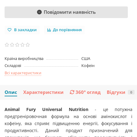
Повідомити наявність
В закладки
До порівняння
Країна виробництва
США
Складові
Кофеін
Всі характеристики
Опис
Характеристики
360° огляд
Відгуки
0
Animal
Fury
Universal
Nutrition
- це потужна
предтреніровочная формула на основі амінокислот і
кофеїну, яка сприяє підвищенню енергії, фокусування і
продуктивності. Даний продукт призначений для