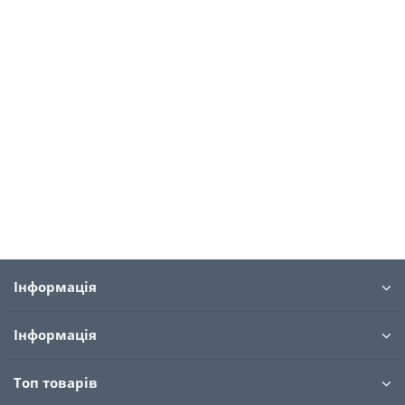
Антон
03.12.2019
Spider Labz Black Widow 300g
В течении 20 минут заряжает энергией до
отказа, хочется рвать и метать (в
хорошем смысле). Второй пр..
→
Антон
18.06.2019
Інформація
Інформація
Топ товарів