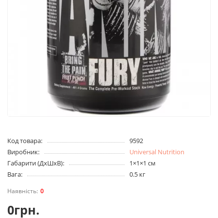
Код товара:
9592
Виробник:
Universal Nutrition
Габарити (ДхШхВ):
1×1×1 см
Вага:
0.5 кг
0
0грн.