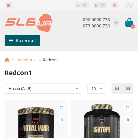
0
0
096 0000 736
073 0000 736
0
Категорії
Виробник
Redcon1
Redcon1