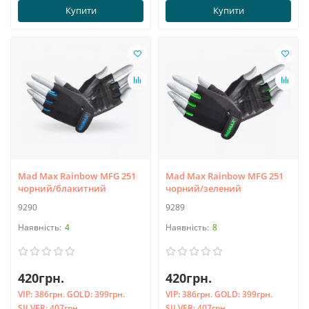
Купити
Купити
Mad Max Rainbow MFG 251
Mad Max Rainbow MFG 251
чорний/блакитний
чорний/зелений
9290
9289
4
8
420грн.
420грн.
VIP:
386грн.
GOLD:
399грн.
VIP:
386грн.
GOLD:
399грн.
SILVER:
407грн.
SILVER:
407грн.