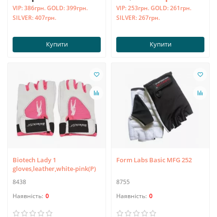
VIP:
386грн.
GOLD:
399грн.
VIP:
253грн.
GOLD:
261грн.
SILVER:
407грн.
SILVER:
267грн.
Купити
Купити
Biotech Lady 1
Form Labs Basic MFG 252
gloves,leather,white-pink(P)
8438
8755
0
0