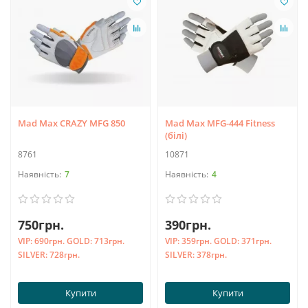
Mad Max CRAZY MFG 850
Mad Max MFG-444 Fitness
(білі)
8761
10871
7
4
750грн.
390грн.
VIP:
690грн.
GOLD:
713грн.
VIP:
359грн.
GOLD:
371грн.
SILVER:
728грн.
SILVER:
378грн.
Купити
Купити