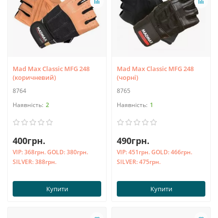
Mad Max Classic MFG 248
Mad Max Classic MFG 248
(коричневий)
(чорні)
8764
8765
2
1
400грн.
490грн.
VIP:
368грн.
GOLD:
380грн.
VIP:
451грн.
GOLD:
466грн.
SILVER:
388грн.
SILVER:
475грн.
Купити
Купити