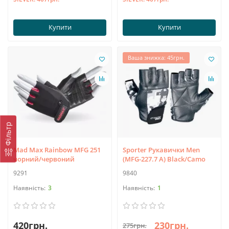
Купити
Купити
Ваша знижка: 45грн.
Фільтр
Mad Max Rainbow MFG 251
Sporter Рукавички Men
чорний/червоний
(MFG-227.7 A) Black/Camo
9291
9840
3
1
420грн.
230грн.
275грн.