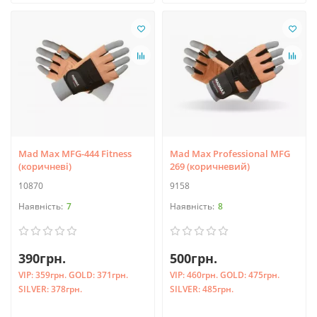
Mad Max MFG-444 Fitness
Mad Max Professional MFG
(коричневі)
269 (коричневий)
10870
9158
7
8
390грн.
500грн.
VIP:
359грн.
GOLD:
371грн.
VIP:
460грн.
GOLD:
475грн.
SILVER:
378грн.
SILVER:
485грн.