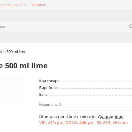
уки про нас (211)
Контакти
tle 500 ml lime
e 500 ml lime
Код товара:
Виробник:
Вага:
5
Ціни для постійних клієнтів.
Докладніше
VIP:
431грн.
GOLD:
446грн.
SILVER:
455грн.