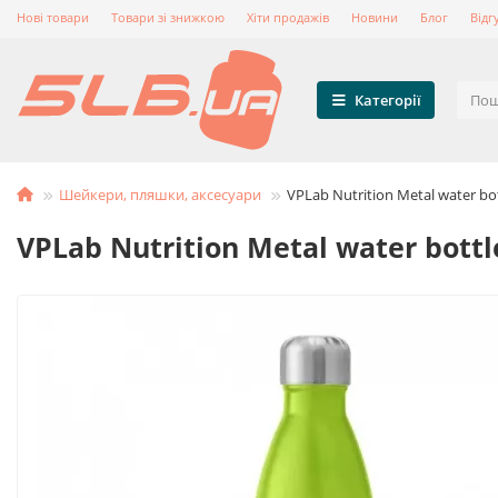
Нові товари
Товари зі знижкою
Хіти продажів
Новини
Блог
Відг
Категорії
Шейкери, пляшки, аксесуари
VPLab Nutrition Metal water bot
VPLab Nutrition Metal water bottl