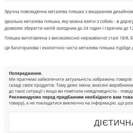
Зручна повсякденна металева пляшка з вишуканим дизайном д
Ідеальна металева пляшка, яку можна взяти з собою - в дорогу
дозволяє зберегти напій холодним до 24 годин і гарячим до 12
Пляшка виготовлена ​​з високоякісної нержавіючої сталі 18/8, 
Ця багаторазова і екологічно чиста металева пляшка підійде дл
Попередження
.
Ми прагнемо забезпечити актуальність зображень товарів 
складі своїх продуктів. Тому деякі зміни, внесені виробник
до такої ситуації і якщо ви помітили невідповідність - повід
Рекомендуємо перед придбанням необхідного вам това
товару), а не покладатися виключно на інформацію, що роз
ДІЄТИЧН