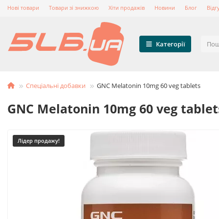
Нові товари
Товари зі знижкою
Хіти продажів
Новини
Блог
Відг
Категорії
Спеціальні добавки
GNC Melatonin 10mg 60 veg tablets
GNC Melatonin 10mg 60 veg tablet
Лідер продажу!