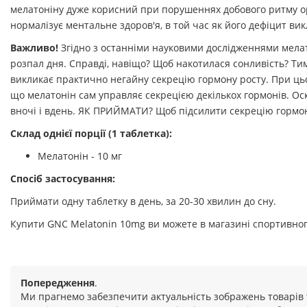
мелатоніну дуже корисний при порушеннях добового ритму орг
нормалізує ментальне здоров'я, в той час як його дефіцит ви
Важливо!
Згідно з останніми науковими дослідженнями мелато
розпал дня. Справді, навіщо? Щоб накотилася сонливість? Ти
викликає практично негайну секрецію гормону росту. При цьом
що мелатонін сам управляє секрецією декількох гормонів. Ос
вночі і вдень. ЯК ПРИЙМАТИ? Щоб підсилити секрецію гормону
Склад однієї порції (1 таблетка):
Мелатонін - 10 мг
Спосіб застосування:
Приймати одну таблетку в день, за 20-30 хвилин до сну.
Купити GNC Melatonin 10mg ви можете в магазині спортивного
Попередження
.
Ми прагнемо забезпечити актуальність зображень товарів 