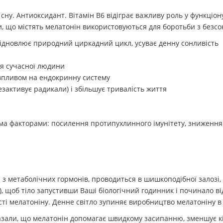
у. Антиоксидант. Вітамін В6 відіграє важливу роль у функціону
и, що містять мелатонін використовуються для боротьби з безсо
відновлює природний циркадний цикл, усуває денну сонливість
я сучасної людини
 впливом на ендокринну систему
зактивує радикали) і збільшує тривалість життя
 факторами: посилення протипухлинного імунітету, зниження р
 метаболічних гормонів, проводиться в шишкоподібної залозі, сі
, щоб тіло запустивши Ваші біологічний годинник і починало ві
сті мелатоніну. Денне світло зупиняє виробництво мелатоніну в
зали, що мелатонін допомагає швидкому засипанню, зменшує кіл