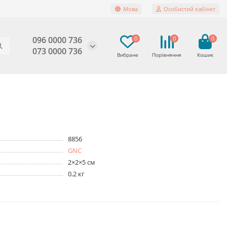
Мова
Особистий кабінет
096 0000 736
0
0
0
073 0000 736
8856
GNC
2×2×5 см
0.2 кг