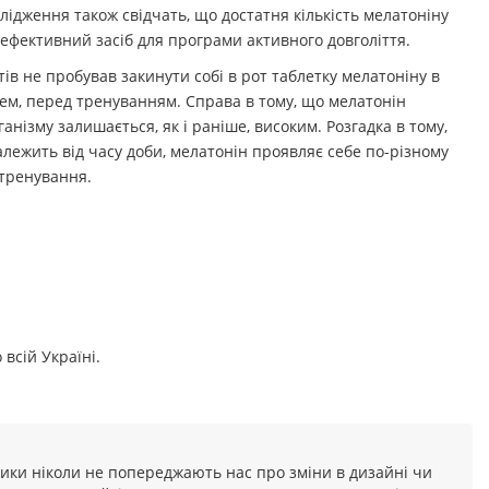
ідження також свідчать, що достатня кількість мелатоніну
- ефективний засіб для програми активного довголіття.
в не пробував закинути собі в рот таблетку мелатоніну в
нем, перед тренуванням. Справа в тому, що мелатонін
нізму залишається, як і раніше, високим. Розгадка в тому,
лежить від часу доби, мелатонін проявляє себе по-різному
 тренування.
всій Україні.
ники ніколи не попереджають нас про зміни в дизайні чи