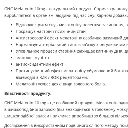
GNC Melatonin 10mg - натуральний продукт. Сприяє кращому сн
виробляється в організмі людини під час сну. Харчові добавк
Відновлює ритм сну - мелатоніну полегшує засинання, 
Покращує настрій і психічний стан
Антистресовий ефект мелатоніну особливо важливий дл
Нормалізує артеріальний тиск, в зв'язку з регулюючим
Уповільнює процеси старіння (захищає клітинну ДНК, де
зміцнює імунітет
антиоксидантний ефект
Протипухлинний ефект мелатоніну обумовлений багатьма
взаємодія з RZR / ROR рецепторами.
Мелатонін усуває деякі види головного болю.
Властивості продукту:
GNC Melatonin 10 mg - це особливий продукт. Мелатонін один з
в шишкоподібної залозою (яка знаходиться в головному мозку)
шишкоподібної залози і викликає виробництво більшої кілько
Дослідження з використанням подвійного сліпого методу пока