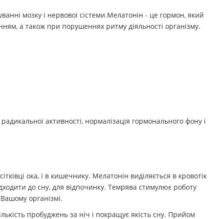
ванні мозку і нервової сістеми.Мелатонін - це гормон, який
нням, а також при порушеннях ритму діяльності організму.
адикальної активності, нормалізація гормонального фону і
тківці ока, і в кишечнику. Мелатонін виділяється в кровотік
дходити до сну, для відпочинку. Темрява стимулює роботу
 Вашому організмі.
ькість пробуджень за ніч і покращує якість сну. Прийом