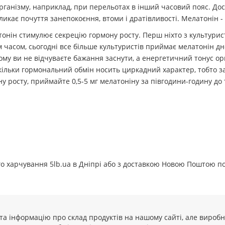
анізму, наприклад, при перельотах в інший часовий пояс. Досл
кликає почуття занепокоєння, втоми і дратівливості. Мелатонін 
нін стимулює секрецію гормону росту. Перш ніхто з культуристі
м часом, сьогодні все більше культуристів приймає мелатонін д
у ви не відчуваєте бажання заснути, а енергетичний тонус орга
кільки гормональний обмін носить циркадний характер, тобто за
 росту, приймайте 0,5-5 мг мелатоніну за півгодини-годину до
 харчування 5lb.ua в Дніпрі або з доставкою Новою Поштою по 
та інформацію про склад продуктів на нашому сайті, але вироб