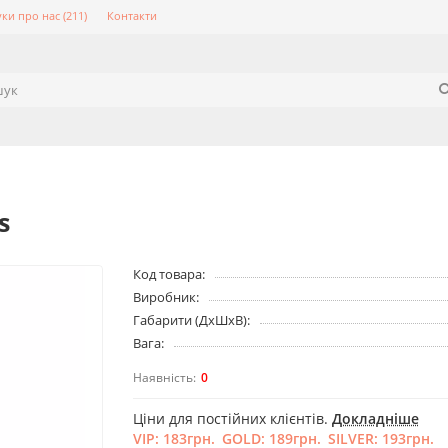
уки про нас (211)
Контакти
s
Код товара:
Виробник:
Габарити (ДхШхВ):
Вага:
0
Ціни для постійних клієнтів.
Докладніше
VIP:
183грн.
GOLD:
189грн.
SILVER:
193грн.