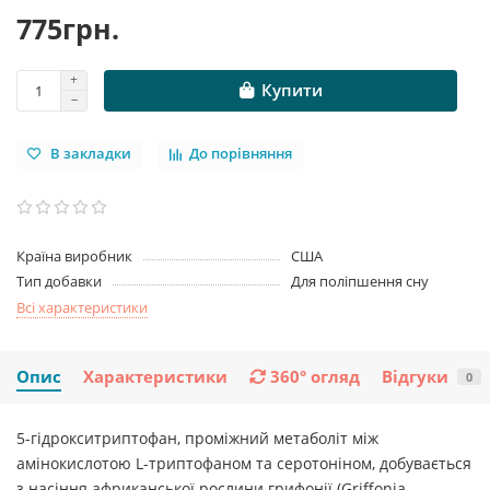
775грн.
Купити
В закладки
До порівняння
Країна виробник
США
Тип добавки
Для поліпшення сну
Всі характеристики
Опис
Характеристики
360° огляд
Відгуки
0
5-гідрокситриптофан, проміжний метаболіт між
амінокислотою L-триптофаном та серотоніном, добувається
з насіння африканської рослини грифонії (Griffonia