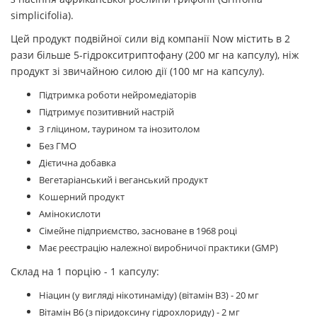
simplicifolia).
Цей продукт подвійної сили від компанії Now містить в 2
рази більше 5-гідрокситриптофану (200 мг на капсулу), ніж
продукт зі звичайною силою дії (100 мг на капсулу).
Підтримка роботи нейромедіаторів
Підтримує позитивний настрій
З гліцином, таурином та інозитолом
Без ГМО
Дієтична добавка
Вегетаріанський і веганський продукт
Кошерний продукт
Амінокислоти
Сімейне підприємство, засноване в 1968 році
Має реєстрацію належної виробничої практики (GMP)
Склад на 1 порцію - 1 капсулу:
Ніацин (у вигляді нікотинаміду) (вітамін B3) - 20 мг
Вітамін B6 (з піридоксину гідрохлориду) - 2 мг