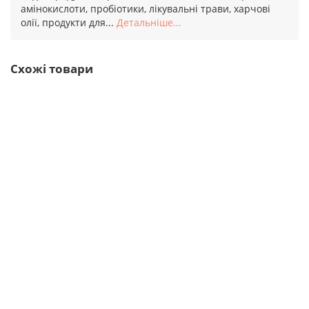
амінокислоти, пробіотики, лікувальні трави, харчові
олії, продукти для...
Детальніше...
Схожі товари
Power Pro Цитрулін малат 310г
10444
1