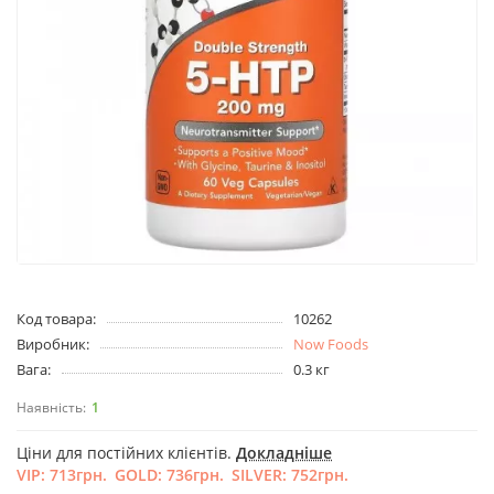
Код товара:
10262
Виробник:
Now Foods
Вага:
0.3 кг
1
Ціни для постійних клієнтів.
Докладніше
VIP:
713грн.
GOLD:
736грн.
SILVER:
752грн.