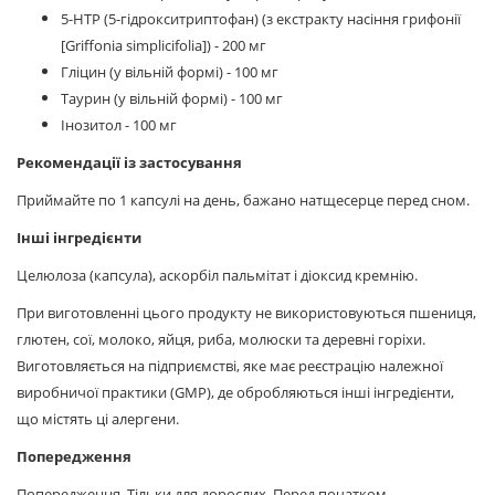
5-HTP (5-гідрокситриптофан) (з екстракту насіння грифонії
[Griffonia simplicifolia]) - 200 мг
Гліцин (у вільній формі) - 100 мг
Таурин (у вільній формі) - 100 мг
Інозитол - 100 мг
Рекомендації із застосування
Приймайте по 1 капсулі на день, бажано натщесерце перед сном.
Інші інгредієнти
Целюлоза (капсула), аскорбіл пальмітат і діоксид кремнію.
При виготовленні цього продукту не використовуються пшениця,
глютен, сої, молоко, яйця, риба, молюски та деревні горіхи.
Виготовляється на підприємстві, яке має реєстрацію належної
виробничої практики (GMP), де обробляються інші інгредієнти,
що містять ці алергени.
Попередження
Попередження. Тільки для дорослих. Перед початком