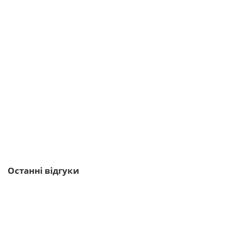
Power Pro ЕАА 270 г яблуко
10625-2
1
415грн.
Купити
Останні відгуки
MST Melatonine 7 + Magnesium + B6 100
Vcaps
Реально классный препарат, улучшает
качество сна. Брал себе, советовал