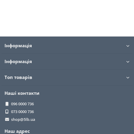
знакомым, все отмечают улучше..
→
Савченко
05.03.2021
Інформація
Інформація
Топ товарів
Наші контакти
096 0000 736
073 0000 736
shop@5lb.ua
Наш адрес