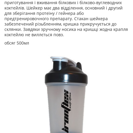
приготування і вживання білкових і білково-вуглеводних
коктейлів. Шейкер має два відділення, основний і другий
для зберігання протеїну / гейнера або
предтренировочного препарату. Стакан шейкера
забезпечений різьбленням, кришка прикручується до
склянки. Завдяки зручному носика на кришці жодна крапля
коктейлю не виллється повз.
обсяг 500мл