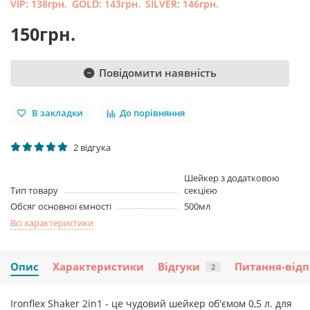
VIP:
138грн.
GOLD:
143грн.
SILVER:
146грн.
150грн.
Повідомити наявність
В закладки
До порівняння
2 відгука
Шейкер з додатковою
Тип товару
секцією
Обсяг основної ємності
500мл
Всі характеристики
Опис
Характеристики
Відгуки
Питання-відп
2
Ironflex Shaker 2in1 - це чудовий шейкер об'ємом 0,5 л. для