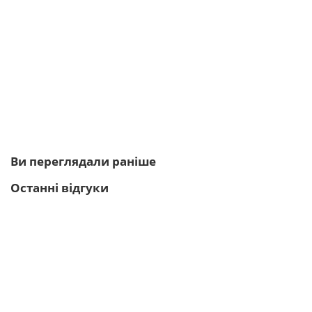
9296-4
1
404грн.
Купити
Ви переглядали раніше
Останні відгуки
Amix Шейкер Amix Mini 400 мл
Шейкер з оптимальним об'ємом (400 мл),
герметичною кришкою, є мірна шкала,
має ергономічний дизайн. ..
→
Вадим М.
02.02.2026