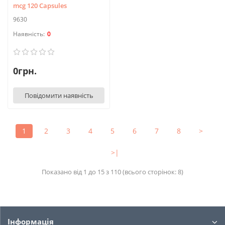
mcg 120 Capsules
9630
0
0грн.
Повідомити наявність
1
2
3
4
5
6
7
8
>
>|
Показано від 1 до 15 з 110 (всього сторінок: 8)
Інформація