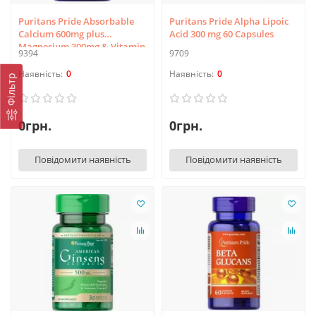
Puritans Pride Absorbable
Puritans Pride Alpha Lipoic
Calcium 600mg plus
Acid 300 mg 60 Capsules
Magnesium 300mg & Vitamin
9394
9709
D 1000iu 60 Softgels
0
0
Фільтр
0грн.
0грн.
Повідомити наявність
Повідомити наявність