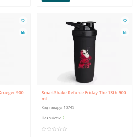
Krueger 900
SmartShake Reforce Friday The 13th 900
ml
10745
2