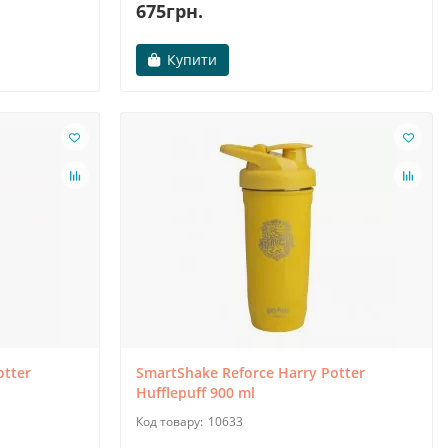
675грн.
Купити
otter
SmartShake Reforce Harry Potter
Hufflepuff 900 ml
10633