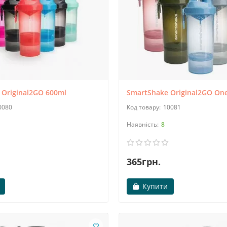
 Original2GO 600ml
SmartShake Original2GO On
0080
10081
8
365грн.
Купити