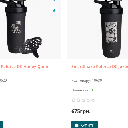
Reforce DC Harley Quinn
SmartShake Reforce DC Joker
0629
10630
3
675грн.
Купити