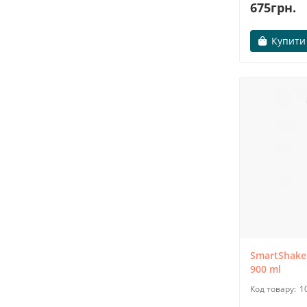
21.08.2019
85587
675грн.
Маркування пластику: чи небезпечна
пластикова пляшка?
Купити
У цій статті ми зібрали відповіді на
найпопулярніші питання про пластикові
пляшки і шейкери. Дані питання виникають у
більшої частини покупців спортивних ємностей
з пластика. Зараз ми детально розбере..
→
SmartShake 
900 ml
1
19.07.2018
97229