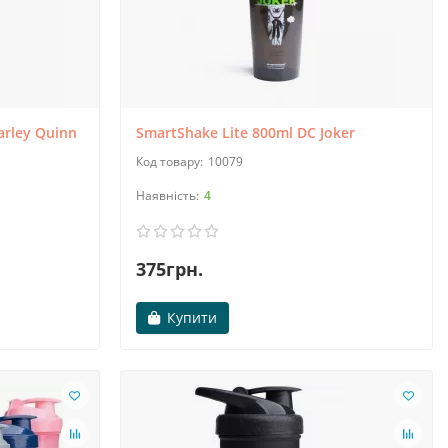
arley Quinn
SmartShake Lite 800ml DC Joker
10079
4
375грн.
Купити