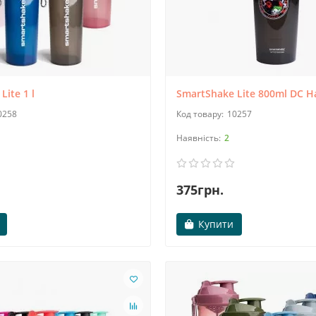
ite 1 l
SmartShake Lite 800ml DC H
0258
10257
2
375грн.
Купити