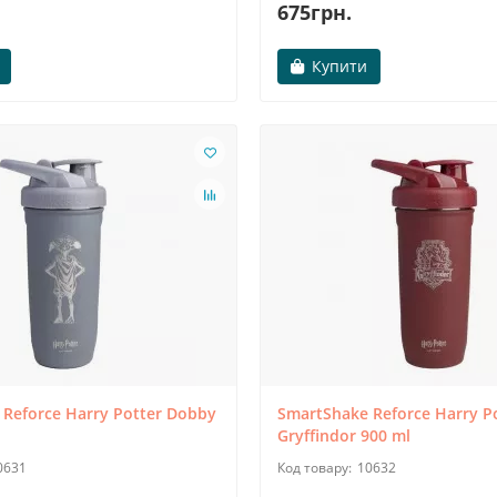
675грн.
Купити
Reforce Harry Potter Dobby
SmartShake Reforce Harry P
Gryffindor 900 ml
0631
10632