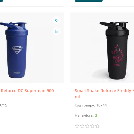
 Reforce DC Superman 900
SmartShake Reforce Freddy 
ml
0715
10744
3