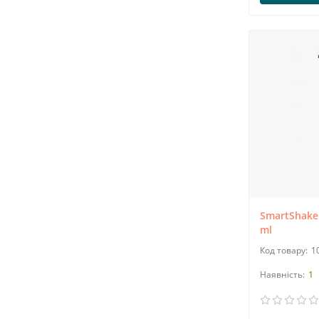
11.02.2020
26047
Тригліцеридна або етилова форма
риб'ячого жиру?
Тригліцеридна або етилова форма риб'ячого
жиру?Покупці часто запитують, чи є
тригліцеридна (ТГ) форма омега-3 краще і
безпечніше, ніж етилова форма (ее)? Наш
матеріал саме про це.Резюме: огляд науково..
→
SmartShake
ml
1
1