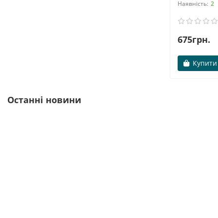
2
Як перевірити справжність Optimum
Nutrition 100% Whey Gold Standard
Ця стаття є перекладом оригінального
матеріалу на сайті компанії Optimum Nutrition
675грн.
- PRODUCT AUTHENTICATION TIPS. У ній йдеться
про те, як перевірити справжність продуктів
Купити
компанії на прикладі пр..
→
Останні новини