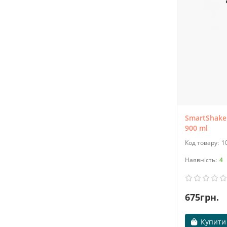
23.10.2020
10677
Все про цинк. Функції та дозування,
форми цинку.
Цинк - по праву є одним з найважливіших
мікроелементів, який сприяє правильної та
повноцінної роботи організму. Цинк бере
участь величезній кількості важливих процесів
в вашому організ..
→
SmartShake 
900 ml
1
4
675грн.
Купити