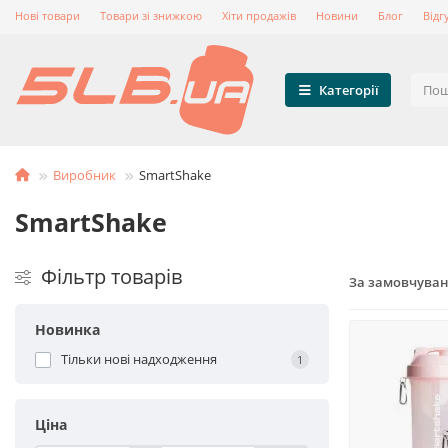
Нові товари
Товари зі знижкою
Хіти продажів
Новини
Блог
Відг
Категорії
Виробник
SmartShake
SmartShake
Фільтр товарів
За замовчува
Новинка
Тільки нові надходження
1
Ціна