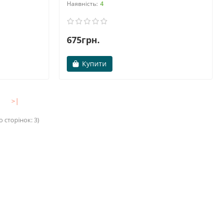
4
675грн.
Купити
>|
о сторінок: 3)