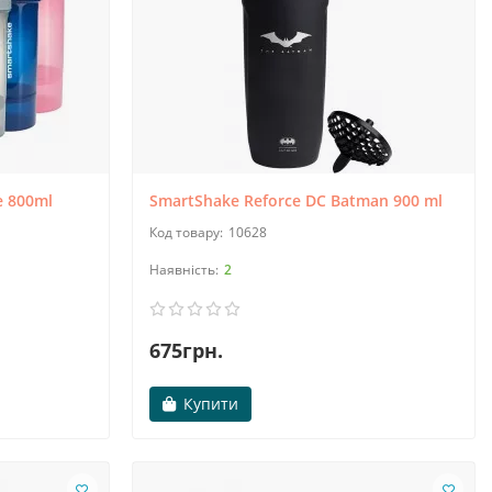
e 800ml
SmartShake Reforce DC Batman 900 ml
10628
2
675грн.
Купити