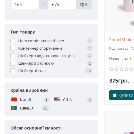
-
грн.
Тип товару
SmartShake L
Hero comics series shaker
1
Контейнер спортивний
1
1
Шейкер з додатковою секцією
7
8
Шейкер з сіточкою
2
Шейкер зі сталі
15
375грн.
Країна виробник
Купити
Китай
США
1
5
Швеція
20
Обсяг основної ємності