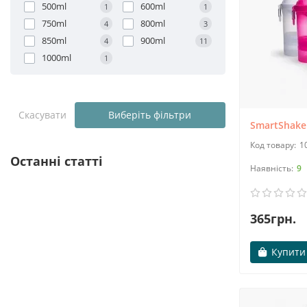
500ml
600ml
1
1
750ml
800ml
4
3
850ml
900ml
4
11
1000ml
1
Скасувати
Виберіть фільтри
SmartShake
1
Останні статті
9
365грн.
Купити