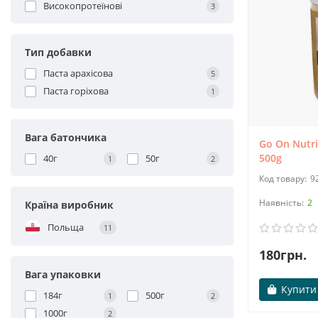
Високопротеїнові
3
Тип добавки
Паста арахісова
5
Паста горіхова
1
Вага батончика
Go On Nutri
500g
40г
50г
1
2
9
2
Країна виробник
Польща
11
180грн.
Вага упаковки
Купити
184г
500г
1
2
1000г
2