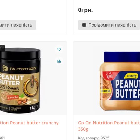
0грн.
мити наявність
Повідомити наявність
!
tion Peanut butter crunchy
Go On Nutrition Peanut butt
350g
461
9525